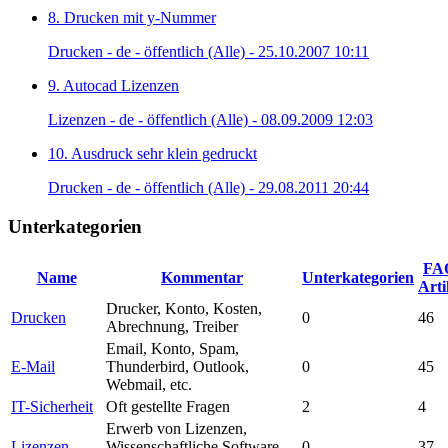
8. Drucken mit y-Nummer
Drucken - de - öffentlich (Alle) - 25.10.2007 10:11
9. Autocad Lizenzen
Lizenzen - de - öffentlich (Alle) - 08.09.2009 12:03
10. Ausdruck sehr klein gedruckt
Drucken - de - öffentlich (Alle) - 29.08.2011 20:44
Unterkategorien
FA
Name
Kommentar
Unterkategorien
Arti
Drucker, Konto, Kosten,
Drucken
0
46
Abrechnung, Treiber
Email, Konto, Spam,
E-Mail
Thunderbird, Outlook,
0
45
Webmail, etc.
IT-Sicherheit
Oft gestellte Fragen
2
4
Erwerb von Lizenzen,
Lizenzen
Wissenschaftliche Software,
0
37