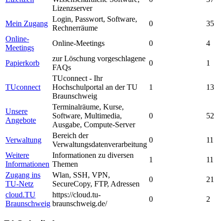
Lizenzserver
Login, Passwort, Software,
Mein Zugang
0
35
Rechnerräume
Online-
Online-Meetings
0
4
Meetings
zur Löschung vorgeschlagene
Papierkorb
0
1
FAQs
TUconnect - Ihr
TUconnect
Hochschulportal an der TU
1
13
Braunschweig
Terminalräume, Kurse,
Unsere
Software, Multimedia,
0
52
Angebote
Ausgabe, Compute-Server
Bereich der
Verwaltung
0
11
Verwaltungsdatenverarbeitung
Weitere
Informationen zu diversen
1
11
Informationen
Themen
Zugang ins
Wlan, SSH, VPN,
0
21
TU-Netz
SecureCopy, FTP, Adressen
cloud.TU
https://cloud.tu-
0
2
Braunschweig
braunschweig.de/