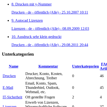
8. Drucken mit y-Nummer
Drucken - de - öffentlich (Alle) - 25.10.2007 10:11
9. Autocad Lizenzen
Lizenzen - de - öffentlich (Alle) - 08.09.2009 12:03
10. Ausdruck sehr klein gedruckt
Drucken - de - öffentlich (Alle) - 29.08.2011 20:44
Unterkategorien
FA
Name
Kommentar
Unterkategorien
Arti
Drucker, Konto, Kosten,
Drucken
0
46
Abrechnung, Treiber
Email, Konto, Spam,
E-Mail
Thunderbird, Outlook,
0
45
Webmail, etc.
IT-Sicherheit
Oft gestellte Fragen
2
4
Erwerb von Lizenzen,
Lizenzen
Wissenschaftliche Software,
0
37