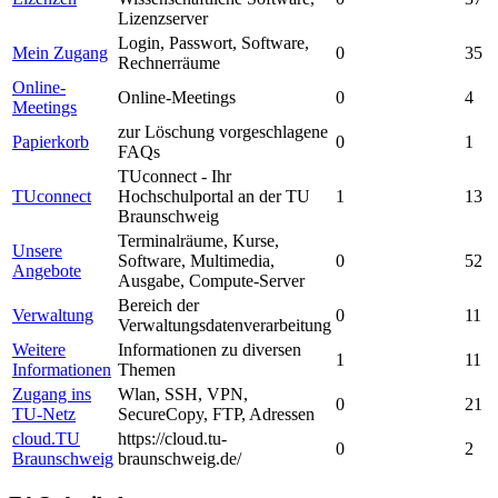
Lizenzserver
Login, Passwort, Software,
Mein Zugang
0
35
Rechnerräume
Online-
Online-Meetings
0
4
Meetings
zur Löschung vorgeschlagene
Papierkorb
0
1
FAQs
TUconnect - Ihr
TUconnect
Hochschulportal an der TU
1
13
Braunschweig
Terminalräume, Kurse,
Unsere
Software, Multimedia,
0
52
Angebote
Ausgabe, Compute-Server
Bereich der
Verwaltung
0
11
Verwaltungsdatenverarbeitung
Weitere
Informationen zu diversen
1
11
Informationen
Themen
Zugang ins
Wlan, SSH, VPN,
0
21
TU-Netz
SecureCopy, FTP, Adressen
cloud.TU
https://cloud.tu-
0
2
Braunschweig
braunschweig.de/