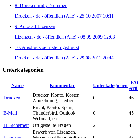
8. Drucken mit y-Nummer
Drucken - de - öffentlich (Alle) - 25.10.2007 10:11
9. Autocad Lizenzen
Lizenzen - de - öffentlich (Alle) - 08.09.2009 12:03
10. Ausdruck sehr klein gedruckt
Drucken - de - öffentlich (Alle) - 29.08.2011 20:44
Unterkategorien
FA
Name
Kommentar
Unterkategorien
Arti
Drucker, Konto, Kosten,
Drucken
0
46
Abrechnung, Treiber
Email, Konto, Spam,
E-Mail
Thunderbird, Outlook,
0
45
Webmail, etc.
IT-Sicherheit
Oft gestellte Fragen
2
4
Erwerb von Lizenzen,
Lizenzen
Wissenschaftliche Software,
0
37