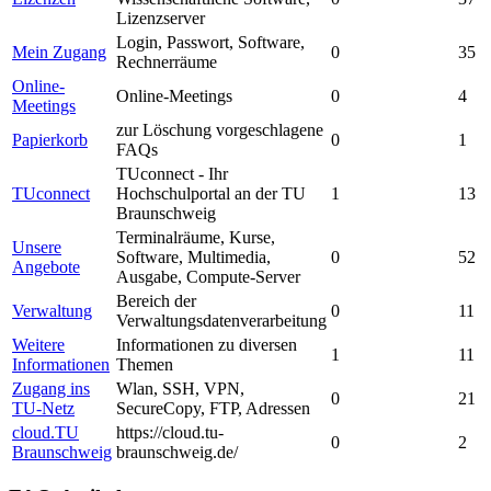
Lizenzserver
Login, Passwort, Software,
Mein Zugang
0
35
Rechnerräume
Online-
Online-Meetings
0
4
Meetings
zur Löschung vorgeschlagene
Papierkorb
0
1
FAQs
TUconnect - Ihr
TUconnect
Hochschulportal an der TU
1
13
Braunschweig
Terminalräume, Kurse,
Unsere
Software, Multimedia,
0
52
Angebote
Ausgabe, Compute-Server
Bereich der
Verwaltung
0
11
Verwaltungsdatenverarbeitung
Weitere
Informationen zu diversen
1
11
Informationen
Themen
Zugang ins
Wlan, SSH, VPN,
0
21
TU-Netz
SecureCopy, FTP, Adressen
cloud.TU
https://cloud.tu-
0
2
Braunschweig
braunschweig.de/