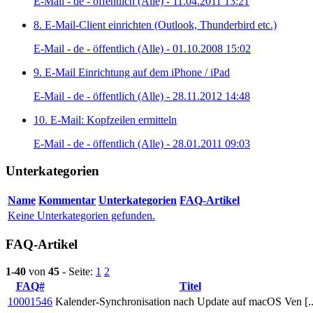
E-Mail - de - öffentlich (Alle) - 11.04.2011 13:21
8. E-Mail-Client einrichten (Outlook, Thunderbird etc.)
E-Mail - de - öffentlich (Alle) - 01.10.2008 15:02
9. E-Mail Einrichtung auf dem iPhone / iPad
E-Mail - de - öffentlich (Alle) - 28.11.2012 14:48
10. E-Mail: Kopfzeilen ermitteln
E-Mail - de - öffentlich (Alle) - 28.01.2011 09:03
Unterkategorien
Name
Kommentar
Unterkategorien
FAQ-Artikel
Keine Unterkategorien gefunden.
FAQ-Artikel
1-40
von
45
- Seite:
1
2
FAQ#
Titel
10001546
Kalender-Synchronisation nach Update auf macOS Ven [..