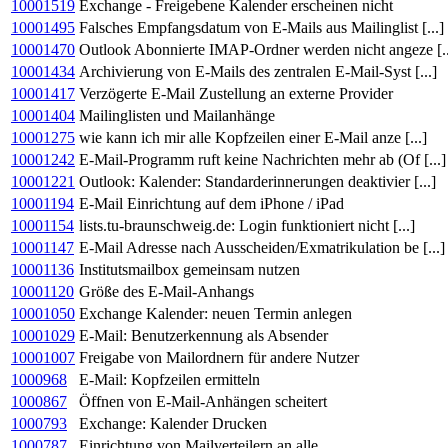
10001519
Exchange - Freigebene Kalender erscheinen nicht
10001495
Falsches Empfangsdatum von E-Mails aus Mailinglist [...]
10001470
Outlook Abonnierte IMAP-Ordner werden nicht angeze [..
10001434
Archivierung von E-Mails des zentralen E-Mail-Syst [...]
10001417
Verzögerte E-Mail Zustellung an externe Provider
10001404
Mailinglisten und Mailanhänge
10001275
wie kann ich mir alle Kopfzeilen einer E-Mail anze [...]
10001242
E-Mail-Programm ruft keine Nachrichten mehr ab (Of [...]
10001221
Outlook: Kalender: Standarderinnerungen deaktivier [...]
10001194
E-Mail Einrichtung auf dem iPhone / iPad
10001154
lists.tu-braunschweig.de: Login funktioniert nicht [...]
10001147
E-Mail Adresse nach Ausscheiden/Exmatrikulation be [...]
10001136
Institutsmailbox gemeinsam nutzen
10001120
Größe des E-Mail-Anhangs
10001050
Exchange Kalender: neuen Termin anlegen
10001029
E-Mail: Benutzerkennung als Absender
10001007
Freigabe von Mailordnern für andere Nutzer
1000968
E-Mail: Kopfzeilen ermitteln
1000867
Öffnen von E-Mail-Anhängen scheitert
1000793
Exchange: Kalender Drucken
1000787
Einrichtung von Mailverteilern an alle