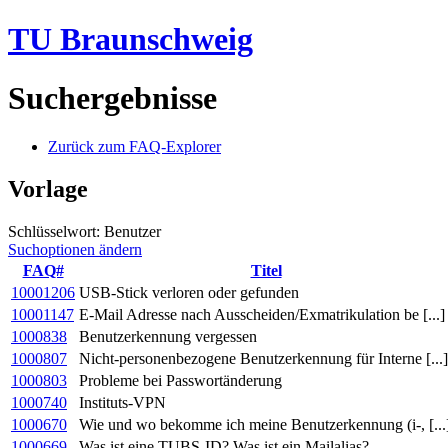
TU Braunschweig
Suchergebnisse
Zurück zum FAQ-Explorer
Vorlage
Schlüsselwort: Benutzer
Suchoptionen ändern
FAQ#
Titel
10001206
USB-Stick verloren oder gefunden
10001147
E-Mail Adresse nach Ausscheiden/Exmatrikulation be [...]
1000838
Benutzerkennung vergessen
1000807
Nicht-personenbezogene Benutzerkennung für Interne [...]
1000803
Probleme bei Passwortänderung
1000740
Instituts-VPN
1000670
Wie und wo bekomme ich meine Benutzerkennung (i-, [...
1000669
Was ist eine TUBS-ID? Was ist ein Mailalias?