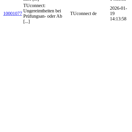
TUconnect:
2026-01-
Ungereimtheiten bei
10001077
TUconnect
de
19
Prüfungsan- oder Ab
14:13:58
[...]