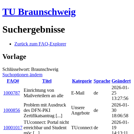
TU Braunschweig
Suchergebnisse
Zurück zum FAQ-Explorer
Vorlage
Schlüsselwort: Braunschweig
Suchoptionen ändern
FAQ#
Titel
Kategorie
Sprache
Geändert
2026-01-
Einrichtung von
1000787
E-Mail
de
25
Mailverteilern an alle
13:27:56
Problem mit Ausdruck
2026-01-
Unsere
1000856
des DFN-PKI
de
30
Angebote
Zertifikatsantrag [...]
18:06:58
TUconnect: Portal nicht
2026-01-
10001017
erreichbar und Student
TUconnect
de
19
möc [...]
14:13:11