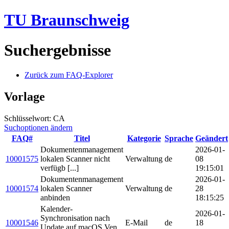
TU Braunschweig
Suchergebnisse
Zurück zum FAQ-Explorer
Vorlage
Schlüsselwort: CA
Suchoptionen ändern
FAQ#
Titel
Kategorie
Sprache
Geändert
Dokumentenmanagement
2026-01-
10001575
lokalen Scanner nicht
Verwaltung
de
08
verfügb [...]
19:15:01
Dokumentenmanagement
2026-01-
10001574
lokalen Scanner
Verwaltung
de
28
anbinden
18:15:25
Kalender-
2026-01-
Synchronisation nach
10001546
E-Mail
de
18
Update auf macOS Ven