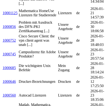
14:34:04
[...]
2026-01-
Mathematica HomeUse
10001125
Lizenzen
de
21
Lizenzen für Studierende
14:57:39
Problem mit Ausdruck
2026-01-
Unsere
1000856
des DFN-PKI
de
30
Angebote
Zertifikatsantrag [...]
18:06:58
Cisco Secure Client: the
2026-01-
Unsere
1000752
vpn client agent was
de
28
Angebote
unab [...]
18:48:03
2026-01-
Campuslizenz für Adobe
Unsere
1000745
de
23
Produkte?
Angebote
20:57:54
2026-01-
Die wichtigsten Unix
Mein
1000685
de
28
Befehle
Zugang
18:14:24
2026-01-
1000646
Drucker-Bezeichnungen
Drucken
de
12
17:25:50
2026-01-
1000560
Autocad Lizenzen
Lizenzen
de
23
18:35:06
Matlab, Mathematica,
2026-01-