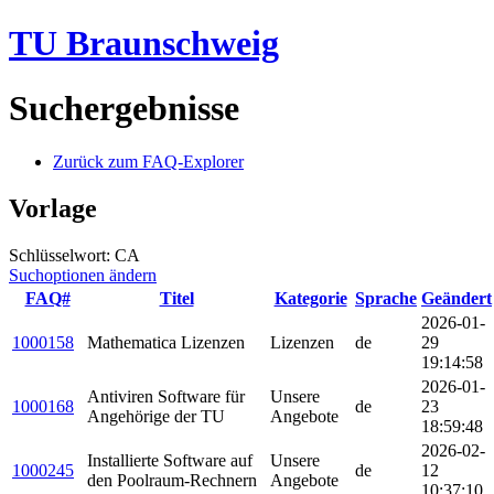
TU Braunschweig
Suchergebnisse
Zurück zum FAQ-Explorer
Vorlage
Schlüsselwort: CA
Suchoptionen ändern
FAQ#
Titel
Kategorie
Sprache
Geändert
2026-01-
1000158
Mathematica Lizenzen
Lizenzen
de
29
19:14:58
2026-01-
Antiviren Software für
Unsere
1000168
de
23
Angehörige der TU
Angebote
18:59:48
2026-02-
Installierte Software auf
Unsere
1000245
de
12
den Poolraum-Rechnern
Angebote
10:37:10