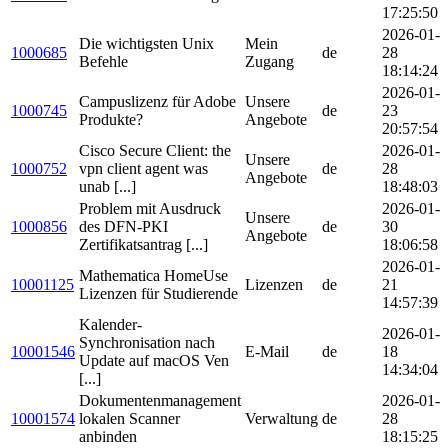
17:25:50
2026-01-
Die wichtigsten Unix
Mein
1000685
de
28
Befehle
Zugang
18:14:24
2026-01-
Campuslizenz für Adobe
Unsere
1000745
de
23
Produkte?
Angebote
20:57:54
Cisco Secure Client: the
2026-01-
Unsere
1000752
vpn client agent was
de
28
Angebote
unab [...]
18:48:03
Problem mit Ausdruck
2026-01-
Unsere
1000856
des DFN-PKI
de
30
Angebote
Zertifikatsantrag [...]
18:06:58
2026-01-
Mathematica HomeUse
10001125
Lizenzen
de
21
Lizenzen für Studierende
14:57:39
Kalender-
2026-01-
Synchronisation nach
10001546
E-Mail
de
18
Update auf macOS Ven
14:34:04
[...]
Dokumentenmanagement
2026-01-
10001574
lokalen Scanner
Verwaltung
de
28
anbinden
18:15:25