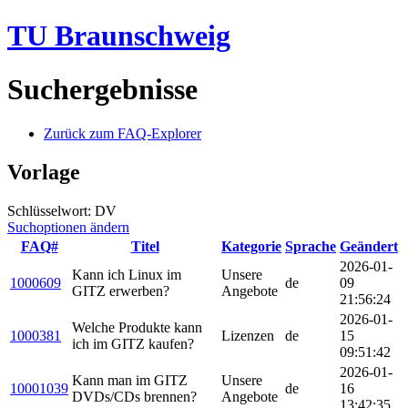
TU Braunschweig
Suchergebnisse
Zurück zum FAQ-Explorer
Vorlage
Schlüsselwort: DV
Suchoptionen ändern
FAQ#
Titel
Kategorie
Sprache
Geändert
2026-01-
Kann ich Linux im
Unsere
1000609
de
09
GITZ erwerben?
Angebote
21:56:24
2026-01-
Welche Produkte kann
1000381
Lizenzen
de
15
ich im GITZ kaufen?
09:51:42
2026-01-
Kann man im GITZ
Unsere
10001039
de
16
DVDs/CDs brennen?
Angebote
13:42:35