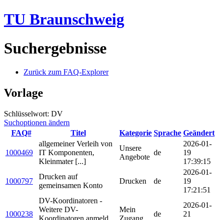
TU Braunschweig
Suchergebnisse
Zurück zum FAQ-Explorer
Vorlage
Schlüsselwort: DV
Suchoptionen ändern
FAQ#
Titel
Kategorie
Sprache
Geändert
allgemeiner Verleih von
2026-01-
Unsere
1000469
IT Komponenten,
de
19
Angebote
Kleinmater [...]
17:39:15
2026-01-
Drucken auf
1000797
Drucken
de
19
gemeinsamen Konto
17:21:51
DV-Koordinatoren -
2026-01-
Weitere DV-
Mein
1000238
de
21
Koordinatoren anmeld
Zugang