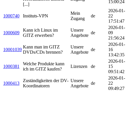
15:00:24
[...]
2026-01-
Mein
1000740
Instituts-VPN
de
22
Zugang
17:51:47
2026-01-
Kann ich Linux im
Unsere
1000609
de
09
GITZ erwerben?
Angebote
21:56:24
2026-01-
Kann man im GITZ
Unsere
10001039
de
16
DVDs/CDs brennen?
Angebote
13:42:35
2026-01-
Welche Produkte kann
1000381
Lizenzen
de
15
ich im GITZ kaufen?
09:51:42
2026-01-
Zuständigkeiten der DV-
Unsere
1000413
de
22
Koordinatoren
Angebote
09:49:27