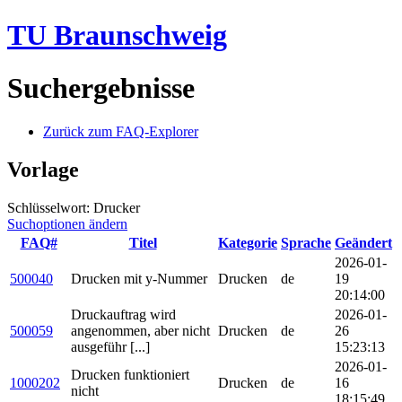
TU Braunschweig
Suchergebnisse
Zurück zum FAQ-Explorer
Vorlage
Schlüsselwort: Drucker
Suchoptionen ändern
FAQ#
Titel
Kategorie
Sprache
Geändert
2026-01-
500040
Drucken mit y-Nummer
Drucken
de
19
20:14:00
Druckauftrag wird
2026-01-
500059
angenommen, aber nicht
Drucken
de
26
ausgeführ [...]
15:23:13
2026-01-
Drucken funktioniert
1000202
Drucken
de
16
nicht
18:15:49