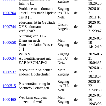
Zugang
Interne [...]
18:29:20
Probleme mit eduroam
Zugang
2026-01-
1000764
unter Linux nach Update
ins TU-
de
21
des B [...]
Netz
19:11:16
eduroam: Ist in Gebäude
2026-01-
Unsere
1000744
XYZ eduroam
de
26
Angebote
verfügbar?
21:29:47
Nutzung von TU-
2026-01-
Diensten nach
Mein
1000658
de
19
Exmatrikulation/Aussc
Zugang
14:12:19
[...]
WLAN
Zugang
2026-01-
1000634
Authentifizierung mit
ins TU-
de
21
EAP-MSCHAPv2
Netz
19:04:35
2026-01-
Account für Studenten
Mein
1000537
de
22
anderer Hochschulen
Zugang
18:18:57
Zugang
2026-01-
Passwortänderung in
1000515
ins TU-
de
22
SecureW2 eintragen
Netz
21:48:30
2026-01-
Wer kann eduroam
Mein
1000460
de
16
nutzen und wo?
Zugang
19:43:03