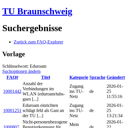
TU Braunschweig
Suchergebnisse
Zurück zum FAQ-Explorer
Vorlage
Schlüsselwort: Eduroam
Suchoptionen ändern
FAQ#
Titel
Kategorie
Sprache
Geändert
Anzahl der
Zugang
2026-01-
Verbindungen im
10001442
ins TU-
de
25
WLAN (eduroam/tubs-
Netz
11:55:16
gues [...]
Eduroam einrichten
Zugang
2026-01-
10001251
schlägt fehl als Gast an
ins TU-
de
25
der TU [...]
Netz
13:21:34
Nicht-personenbezogene
2026-01-
Mein
1000807
Benutzerkennung für
de
22