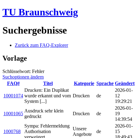
TU Braunschweig
Suchergebnisse
Zurück zum FAQ-Explorer
Vorlage
Schlüsselwort: Fehler
Suchoptionen ändern
FAQ#
Titel
Kategorie
Sprache
Geändert
Drucken: Ein Duplikat
2026-01-
10001074
wurde erkannt und vom
Drucken
de
12
System [...]
19:29:21
2026-01-
Ausdruck sehr klein
10001065
Drucken
de
19
gedruckt
14:39:54
Sympa: Fehlermeldung
2026-01-
Unsere
1000768
Authorisation
de
15
Angebote
verweigert
18:49:43