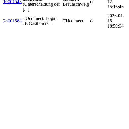
10001543
de
12
(Unterscheidung der
Braunschweig
15:16:46
[...]
2026-01-
TUconnect: Login
24001584
TUconnect
de
15
als Gasthörer/-in
18:59:04