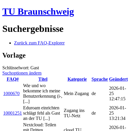
TU Braunschweig
Suchergebnisse
Zurück zum FAQ-Explorer
Vorlage
Schlüsselwort: Gast
Suchoptionen ändern
FAQ#
Titel
Kategorie
Sprache
Geändert
Wie und wo
2026-01-
bekomme ich meine
1000670
Mein Zugang
de
25
Benutzerkennung (i-,
12:47:15
[...]
Eduroam einrichten
2026-01-
Zugang ins
10001251
schlägt fehl als Gast
de
25
TU-Netz
an der TU [...]
13:21:34
Nextcloud: Teilen
2026-01-
mit Dritten
cloud.TU