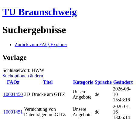
TU Braunschweig
Suchergebnisse
Zurück zum FAQ-Explorer
Vorlage
Schlüsselwort: HWW
Suchoptionen ändern
FAQ#
Titel
Kategorie
Sprache
Geändert
2026-08-
Unsere
10001450
3D-Drucke am GITZ
de
10
Angebote
15:43:16
2026-01-
Vernichtung von
Unsere
10001451
de
16
Datenträger am GITZ
Angebote
13:06:14