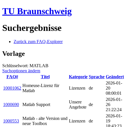
TU Braunschweig
Suchergebnisse
Zurück zum FAQ-Explorer
Vorlage
Schlüsselwort: MATLAB
Suchoptionen ändern
FAQ#
Titel
Kategorie
Sprache
Geändert
2026-01-
Homeuse-Lizenz für
10001062
Lizenzen
de
20
Matlab
08:00:01
2026-01-
Unsere
1000690
Matlab Support
de
26
Angebote
21:22:24
2026-01-
Matlab - alte Version und
1000553
Lizenzen
de
19
neue Toolbox
18:43:23