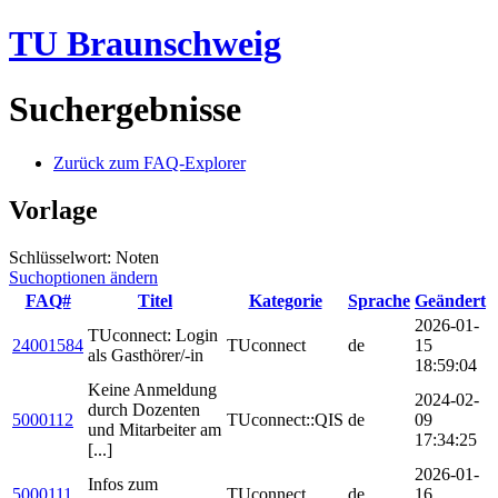
TU Braunschweig
Suchergebnisse
Zurück zum FAQ-Explorer
Vorlage
Schlüsselwort: Noten
Suchoptionen ändern
FAQ#
Titel
Kategorie
Sprache
Geändert
2026-01-
TUconnect: Login
24001584
TUconnect
de
15
als Gasthörer/-in
18:59:04
Keine Anmeldung
2024-02-
durch Dozenten
5000112
TUconnect::QIS
de
09
und Mitarbeiter am
17:34:25
[...]
2026-01-
Infos zum
5000111
TUconnect
de
16