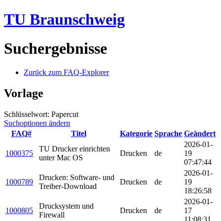
TU Braunschweig
Suchergebnisse
Zurück zum FAQ-Explorer
Vorlage
Schlüsselwort: Papercut
Suchoptionen ändern
FAQ#
Titel
Kategorie
Sprache
Geändert
2026-01-
TU Drucker einrichten
1000375
Drucken
de
19
unter Mac OS
07:47:44
2026-01-
Drucken: Software- und
1000789
Drucken
de
19
Treiber-Download
18:26:58
2026-01-
Drucksystem und
1000805
Drucken
de
17
Firewall
11:08:31