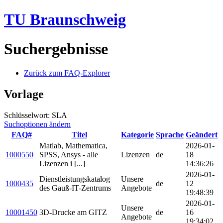
TU Braunschweig
Suchergebnisse
Zurück zum FAQ-Explorer
Vorlage
Schlüsselwort: SLA
Suchoptionen ändern
FAQ#
Titel
Kategorie
Sprache
Geändert
Matlab, Mathematica,
2026-01-
1000550
SPSS, Ansys - alle
Lizenzen
de
18
Lizenzen i [...]
14:36:26
2026-01-
Dienstleistungskatalog
Unsere
1000435
de
12
des Gauß-IT-Zentrums
Angebote
19:48:39
2026-01-
Unsere
10001450
3D-Drucke am GITZ
de
16
Angebote
19:34:02