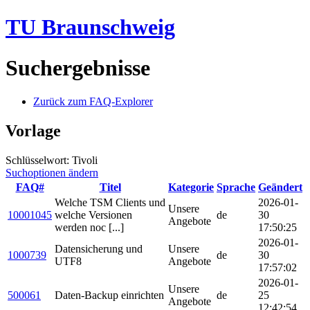
TU Braunschweig
Suchergebnisse
Zurück zum FAQ-Explorer
Vorlage
Schlüsselwort: Tivoli
Suchoptionen ändern
FAQ#
Titel
Kategorie
Sprache
Geändert
Welche TSM Clients und
2026-01-
Unsere
10001045
welche Versionen
de
30
Angebote
werden noc [...]
17:50:25
2026-01-
Datensicherung und
Unsere
1000739
de
30
UTF8
Angebote
17:57:02
2026-01-
Unsere
500061
Daten-Backup einrichten
de
25
Angebote
12:42:54