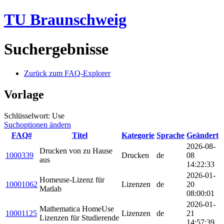
TU Braunschweig
Suchergebnisse
Zurück zum FAQ-Explorer
Vorlage
Schlüsselwort: Use
Suchoptionen ändern
FAQ#
Titel
Kategorie
Sprache
Geändert
2026-08-
Drucken von zu Hause
1000339
Drucken
de
08
aus
14:22:33
2026-01-
Homeuse-Lizenz für
10001062
Lizenzen
de
20
Matlab
08:00:01
2026-01-
Mathematica HomeUse
10001125
Lizenzen
de
21
Lizenzen für Studierende
14:57:39