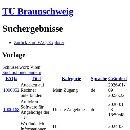
TU Braunschweig
Suchergebnisse
Zurück zum FAQ-Explorer
Vorlage
Schlüsselwort: Viren
Suchoptionen ändern
FAQ#
Titel
Kategorie
Sprache
Geändert
Attacken auf
2026-01-
1000852
Rechner
Mein Zugang
de
09
unterbinden
20:56:22
Antiviren
2026-01-
Software für
1000168
Unsere Angebote
de
23
Angehörige der
18:59:48
TU
Wo finde ich
IT-
2024-03-
Informationen