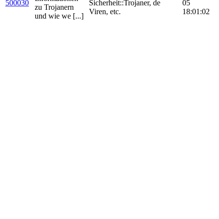
500030
Sicherheit::Trojaner,
de
05
zu Trojanern
Viren, etc.
18:01:02
und wie we [...]