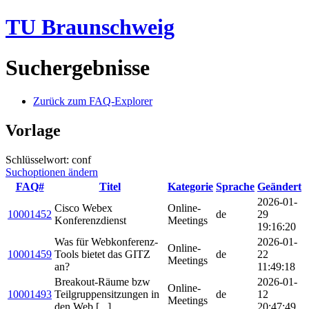
TU Braunschweig
Suchergebnisse
Zurück zum FAQ-Explorer
Vorlage
Schlüsselwort: conf
Suchoptionen ändern
FAQ#
Titel
Kategorie
Sprache
Geändert
2026-01-
Cisco Webex
Online-
10001452
de
29
Konferenzdienst
Meetings
19:16:20
Was für Webkonferenz-
2026-01-
Online-
10001459
Tools bietet das GITZ
de
22
Meetings
an?
11:49:18
Breakout-Räume bzw
2026-01-
Online-
10001493
Teilgruppensitzungen in
de
12
Meetings
den Web [...]
20:47:49