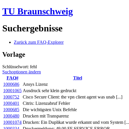
TU Braunschweig
Suchergebnisse
Zurück zum FAQ-Explorer
Vorlage
Schlüsselwort: fehl
Suchoptionen ändern
FAQ#
Titel
1000686
Ansys Lizenz
10001065
Ausdruck sehr klein gedruckt
1000752
Cisco Secure Client: the vpn client agent was unab [...]
1000401
Citrix: Lizenzabruf Fehler
1000685
Die wichtigsten Unix Befehle
1000480
Drucken mit Transparenz
10001074
Drucken: Ein Duplikat wurde erkannt und vom System [...
1000334
Druckermeldung: 49.00 FF SERVICE ERROR