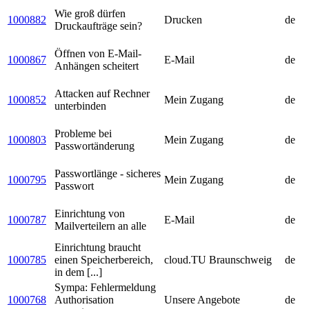
Wie groß dürfen
1000882
Drucken
de
Druckaufträge sein?
Öffnen von E-Mail-
1000867
E-Mail
de
Anhängen scheitert
Attacken auf Rechner
1000852
Mein Zugang
de
unterbinden
Probleme bei
1000803
Mein Zugang
de
Passwortänderung
Passwortlänge - sicheres
1000795
Mein Zugang
de
Passwort
Einrichtung von
1000787
E-Mail
de
Mailverteilern an alle
Einrichtung braucht
1000785
einen Speicherbereich,
cloud.TU Braunschweig
de
in dem [...]
Sympa: Fehlermeldung
1000768
Authorisation
Unsere Angebote
de