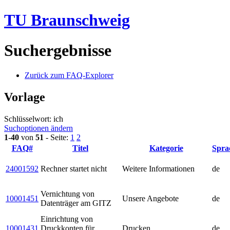
TU Braunschweig
Suchergebnisse
Zurück zum FAQ-Explorer
Vorlage
Schlüsselwort: ich
Suchoptionen ändern
1-40
von
51
- Seite:
1
2
FAQ#
Titel
Kategorie
Spra
24001592
Rechner startet nicht
Weitere Informationen
de
Vernichtung von
10001451
Unsere Angebote
de
Datenträger am GITZ
Einrichtung von
10001431
Druckkonten für
Drucken
de