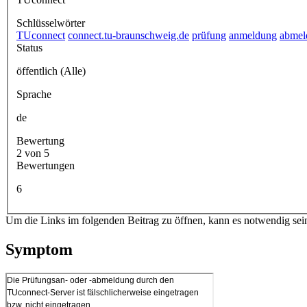
Schlüsselwörter
TUconnect
connect.tu-braunschweig.de
prüfung
anmeldung
abmel
Status
öffentlich (Alle)
Sprache
de
Bewertung
2 von 5
Bewertungen
6
Um die Links im folgenden Beitrag zu öffnen, kann es notwendig sei
Symptom