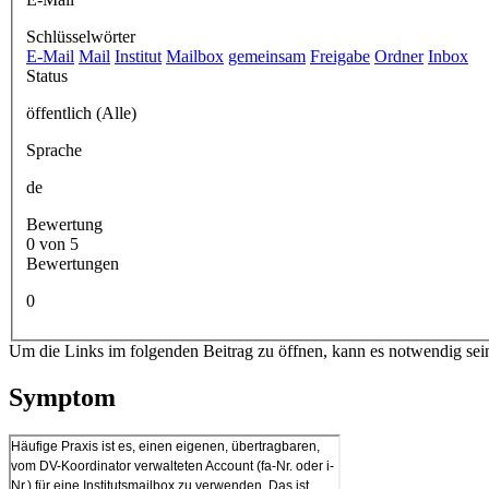
Schlüsselwörter
E-Mail
Mail
Institut
Mailbox
gemeinsam
Freigabe
Ordner
Inbox
Status
öffentlich (Alle)
Sprache
de
Bewertung
0 von 5
Bewertungen
0
Um die Links im folgenden Beitrag zu öffnen, kann es notwendig sei
Symptom