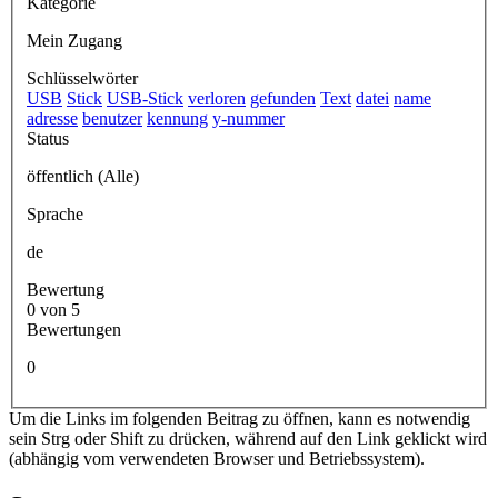
Kategorie
Mein Zugang
Schlüsselwörter
USB
Stick
USB-Stick
verloren
gefunden
Text
datei
name
adresse
benutzer
kennung
y-nummer
Status
öffentlich (Alle)
Sprache
de
Bewertung
0 von 5
Bewertungen
0
Um die Links im folgenden Beitrag zu öffnen, kann es notwendig
sein Strg oder Shift zu drücken, während auf den Link geklickt wird
(abhängig vom verwendeten Browser und Betriebssystem).