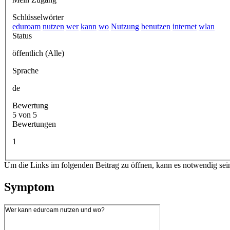
Schlüsselwörter
eduroam
nutzen
wer
kann
wo
Nutzung
benutzen
internet
wlan
Status
öffentlich (Alle)
Sprache
de
Bewertung
5 von 5
Bewertungen
1
Um die Links im folgenden Beitrag zu öffnen, kann es notwendig sei
Symptom