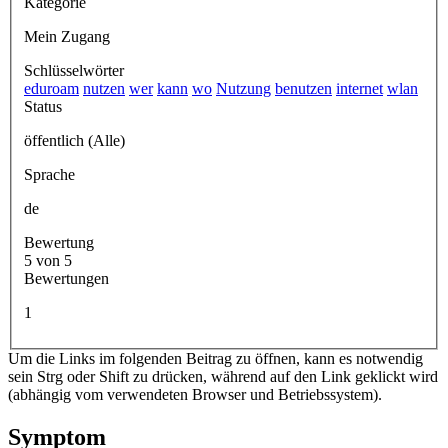
Kategorie
Mein Zugang
Schlüsselwörter
eduroam
nutzen
wer
kann
wo
Nutzung
benutzen
internet
wlan
Status
öffentlich (Alle)
Sprache
de
Bewertung
5 von 5
Bewertungen
1
Um die Links im folgenden Beitrag zu öffnen, kann es notwendig
sein Strg oder Shift zu drücken, während auf den Link geklickt wird
(abhängig vom verwendeten Browser und Betriebssystem).
Symptom