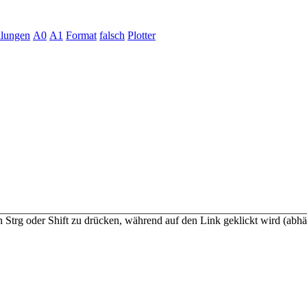
llungen
A0
A1
Format
falsch
Plotter
n Strg oder Shift zu drücken, während auf den Link geklickt wird (a