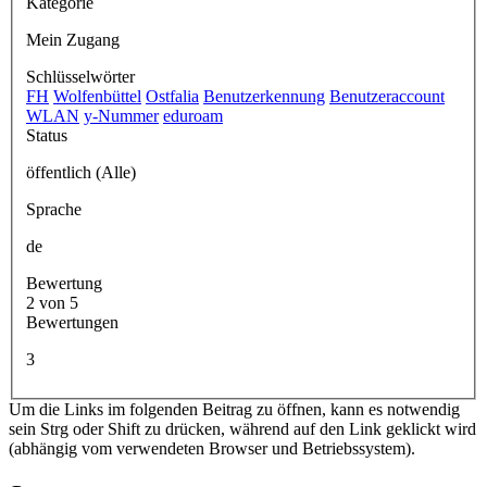
Kategorie
Mein Zugang
Schlüsselwörter
FH
Wolfenbüttel
Ostfalia
Benutzerkennung
Benutzeraccount
WLAN
y-Nummer
eduroam
Status
öffentlich (Alle)
Sprache
de
Bewertung
2 von 5
Bewertungen
3
Um die Links im folgenden Beitrag zu öffnen, kann es notwendig
sein Strg oder Shift zu drücken, während auf den Link geklickt wird
(abhängig vom verwendeten Browser und Betriebssystem).