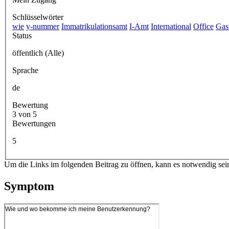
Schlüsselwörter
wie
y-nummer
Immatrikulationsamt
I-Amt
International
Office
Gas
Status
öffentlich (Alle)
Sprache
de
Bewertung
3 von 5
Bewertungen
5
Um die Links im folgenden Beitrag zu öffnen, kann es notwendig sei
Symptom