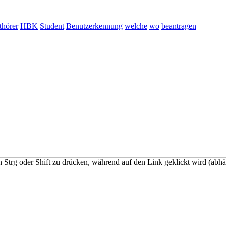
thörer
HBK
Student
Benutzerkennung
welche
wo
beantragen
n Strg oder Shift zu drücken, während auf den Link geklickt wird (a