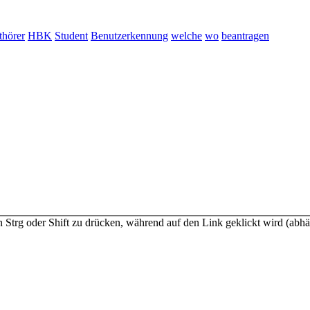
thörer
HBK
Student
Benutzerkennung
welche
wo
beantragen
n Strg oder Shift zu drücken, während auf den Link geklickt wird (a