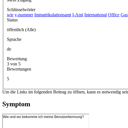
Schlüsselwörter
wie
y-nummer
Immatrikulationsamt
I-Amt
International
Office
Gas
Status
öffentlich (Alle)
Sprache
de
Bewertung
3 von 5
Bewertungen
5
Um die Links im folgenden Beitrag zu öffnen, kann es notwendig sei
Symptom