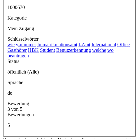
1000670
Kategorie
Mein Zugang
Schlüsselwörter
wie
y-nummer
Immatrikulationsamt
I-Amt
International
Office
Gasthörer
HBK
Student
Benutzerkennung
welche
wo
beantragen
Status
öffentlich (Alle)
Sprache
de
Bewertung
3 von 5
Bewertungen
5