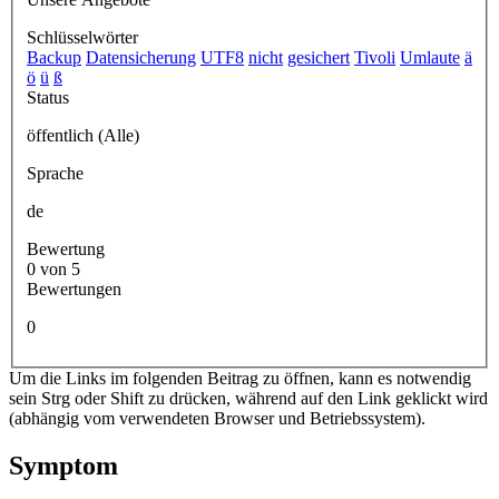
Schlüsselwörter
Backup
Datensicherung
UTF8
nicht
gesichert
Tivoli
Umlaute
ä
ö
ü
ß
Status
öffentlich (Alle)
Sprache
de
Bewertung
0 von 5
Bewertungen
0
Um die Links im folgenden Beitrag zu öffnen, kann es notwendig
sein Strg oder Shift zu drücken, während auf den Link geklickt wird
(abhängig vom verwendeten Browser und Betriebssystem).
Symptom