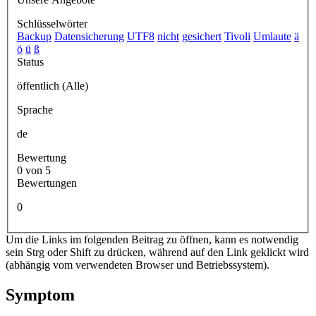
Schlüsselwörter
Backup
Datensicherung
UTF8
nicht
gesichert
Tivoli
Umlaute
ä
ö
ü
ß
Status
öffentlich (Alle)
Sprache
de
Bewertung
0 von 5
Bewertungen
0
Um die Links im folgenden Beitrag zu öffnen, kann es notwendig
sein Strg oder Shift zu drücken, während auf den Link geklickt wird
(abhängig vom verwendeten Browser und Betriebssystem).
Symptom