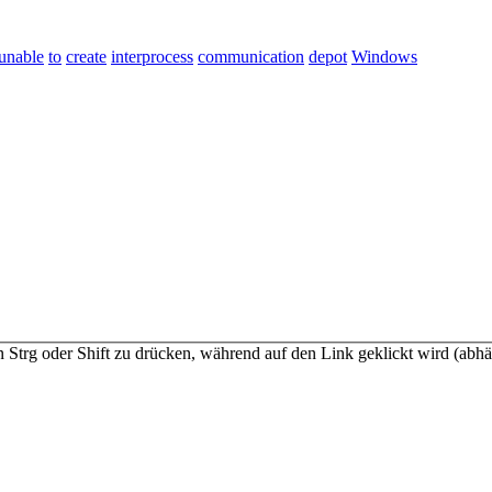
unable
to
create
interprocess
communication
depot
Windows
n Strg oder Shift zu drücken, während auf den Link geklickt wird (a