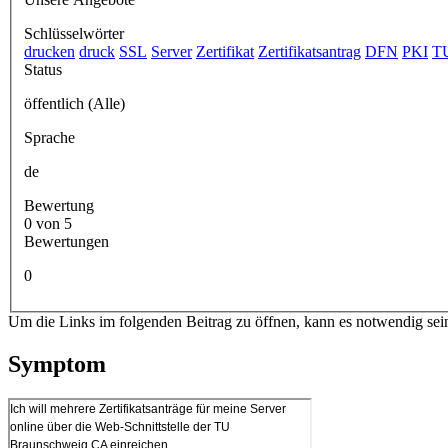
Schlüsselwörter
drucken
druck
SSL
Server
Zertifikat
Zertifikatsantrag
DFN
PKI
T
Status
öffentlich (Alle)
Sprache
de
Bewertung
0 von 5
Bewertungen
0
Um die Links im folgenden Beitrag zu öffnen, kann es notwendig sei
Symptom