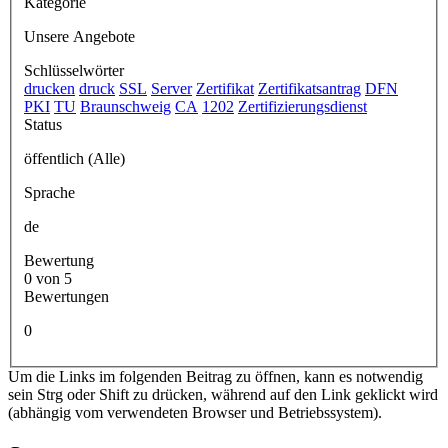
Kategorie
Unsere Angebote
Schlüsselwörter
drucken
druck
SSL
Server
Zertifikat
Zertifikatsantrag
DFN
PKI
TU
Braunschweig
CA
1202
Zertifizierungsdienst
Status
öffentlich (Alle)
Sprache
de
Bewertung
0 von 5
Bewertungen
0
Um die Links im folgenden Beitrag zu öffnen, kann es notwendig
sein Strg oder Shift zu drücken, während auf den Link geklickt wird
(abhängig vom verwendeten Browser und Betriebssystem).