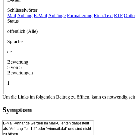
Schlüsselwörter
Mail
Anhang
E-Mail
Anhänge
Formatierung
Rich-Text
RTF
Outl
Status
öffentlich (Alle)
Sprache
de
Bewertung
5 von 5
Bewertungen
1
Um die Links im folgenden Beitrag zu öffnen, kann es notwendig sei
Symptom