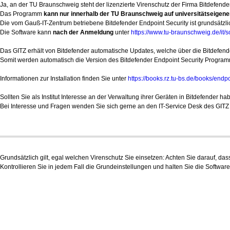
Ja, an der TU Braunschweig steht der lizenzierte Virenschutz der Firma Bitdefende
Das Programm
kann nur innerhalb der TU Braunschweig auf universitätseigenen
Die vom Gauß-IT-Zentrum betriebene Bitdefender Endpoint Security ist grundsätz
Die Software kann
nach der Anmeldung
unter
https://www.tu-braunschweig.de/it/s
Das GITZ erhält von Bitdefender automatische Updates, welche über die Bitdefender
Somit werden automatisch die Version des Bitdefender Endpoint Security Programms
Informationen zur Installation finden Sie unter
https://books.rz.tu-bs.de/books/endpo
Sollten Sie als Institut Interesse an der Verwaltung ihrer Geräten in Bitdefender ha
Bei Interesse und Fragen wenden Sie sich gerne an den IT-Service Desk des GIT
Grundsätzlich gilt, egal welchen Virenschutz Sie einsetzen: Achten Sie darauf, das
Kontrollieren Sie in jedem Fall die Grundeinstellungen und halten Sie die Software 