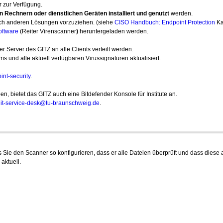
r zur Verfügung.
 Rechnern oder dienstlichen Geräten installiert und genutzt
werden.
lich anderen Lösungen vorzuziehen. (siehe
CISO Handbuch: Endpoint Protection
Kap
oftware
(Reiter Virenscanner
)
heruntergeladen werden.
 Server des GITZ an alle Clients verteilt werden.
 und alle aktuell verfügbaren Virussignaturen aktualisiert.
int-security
.
ben, bietet das GITZ auch eine Bitdefender Konsole für Institute an.
Z
it-service-desk@tu-braunschweig.de
.
s Sie den Scanner so konfigurieren, dass er alle Dateien überprüft und dass diese a
aktuell.