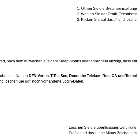
Öffnen Sie die Systemeinstellunge
Wählen Sie das Profil „Technisc
Klicken Sie auf das „-“ und lösche
art, nach dem Aufwachen aus dem Sleep-Modus oder ähnlichem anzeigt, dass eduroa
e haben die Namen
DFN-Verein, T-TeleSec, Deutsche Telekom Root CA und Techn
nd löschen Sie ggf. noch vorhandene Login-Daten.
Löschen Sie die überflüssigen Zertifik
Profile und das kleine Minus-Zeichen am